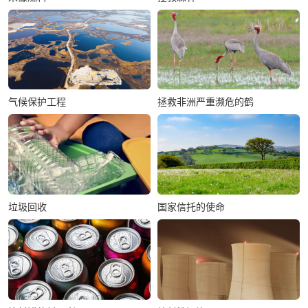
气候保护工程
拯救非洲严重濒危的鹤
垃圾回收
国家信托的使命