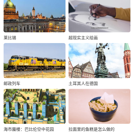
超现实主义绘画
莱比锡
邮政列车
土耳其人在德国
海市蜃楼：巴比伦空中花园
拉面里的鱼糕是怎么做的