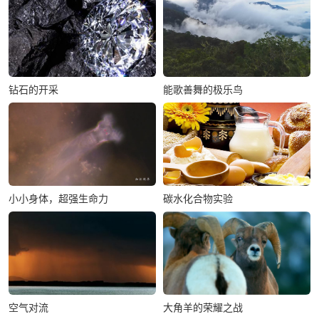
钻石的开采
能歌善舞的极乐鸟
小小身体，超强生命力
碳水化合物实验
空气对流
大角羊的荣耀之战