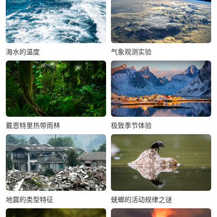
海水的温度
气象观测实验
戴恩特里热带雨林
极致季节体验
地震的类型特征
蜣螂的活动规律之谜