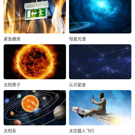
紧急撤退
恒星光谱
太阳黑子
认识星座
太阳系
太空载人飞行