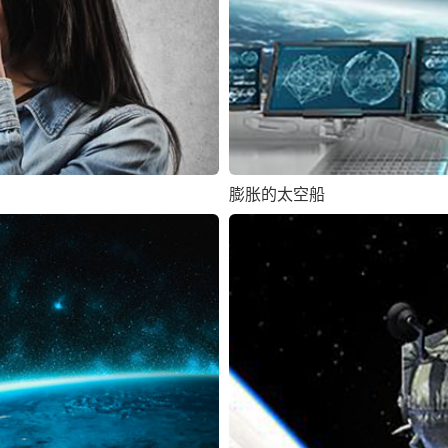
膨胀的太空船