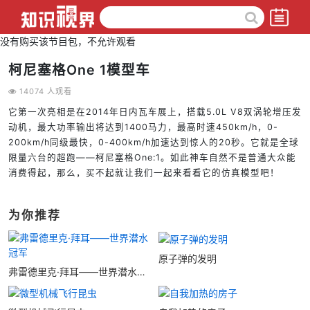
没有购买该节目包，不允许观看
柯尼塞格One 1模型车
14074 人观看
它第一次亮相是在2014年日内瓦车展上，搭载5.0L V8双涡轮增压发
动机，最大功率输出将达到1400马力，最高时速450km/h，0-
200km/h同级最快，0-400km/h加速达到惊人的20秒。它就是全球
限量六台的超跑——柯尼塞格One:1。如此神车自然不是普通大众能
消费得起，那么，买不起就让我们一起来看看它的仿真模型吧！
为你推荐
原子弹的发明
弗雷德里克·拜耳——世界潜水冠
军