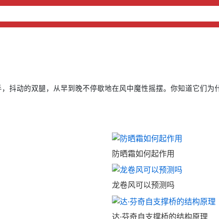
手，抖动的双腿，从早到晚不停歇地在风中魔性摇摆。你知道它们为
防晒霜如何起作用
龙卷风可以预测吗
达·芬奇自支撑桥的结构原理