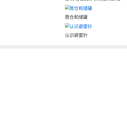
筒仓和储罐
认识避雷针