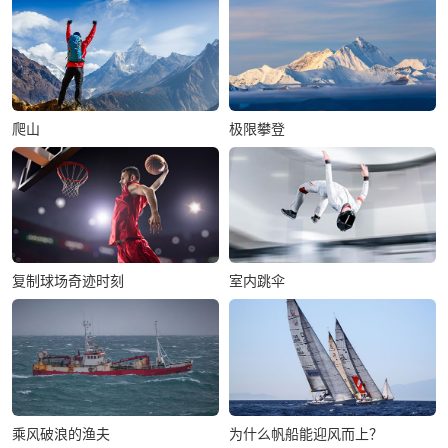
爬山
极限攀登
复制球场奇迹时刻
室内跳伞
乘风破浪的渔夫
为什么帆船能迎风而上？